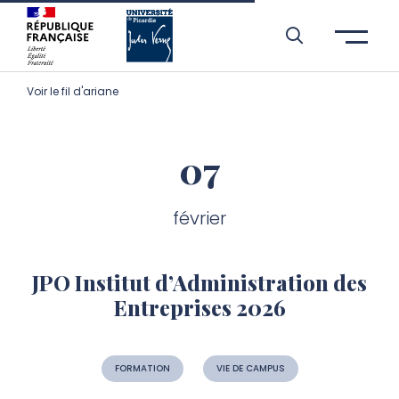
Aller à l’entête de page
Aller au menu principale
Aller au contenu principal
Aller à la recherche
Passer aux cookies
Aller au pied de page
Voir le fil d'ariane
07
février
JPO Institut d’Administration des
Entreprises 2026
FORMATION
VIE DE CAMPUS