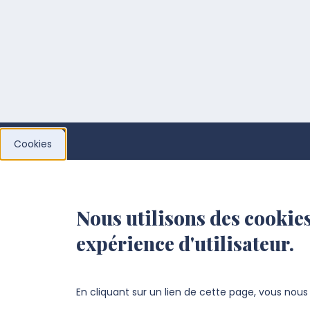
Cookies
Institut d'Administration des
Entreprises (IAE)
Nous utilisons des cookies
expérience d'utilisateur.
Campus Cathédrale
10, placette Lafleur, 80027 Amiens
En cliquant sur un lien de cette page, vous nou
+33 3 22 82 71 44